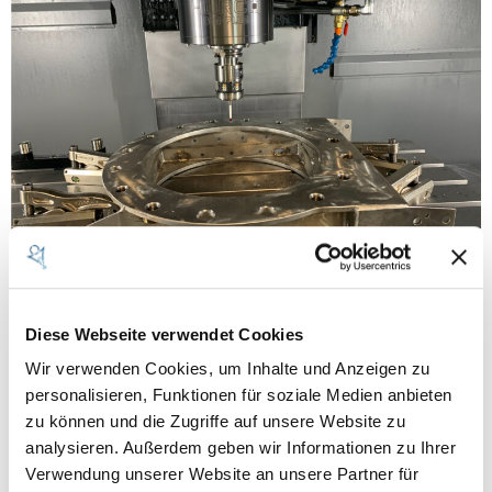
Wir optimierten unsere Fertigung mit neuen, hochmodernen
Bearbeitungsmaschinen, die es uns ermöglichen, die
Diese Webseite verwendet Cookies
Produktionsgeschwindigkeit zu steigern, die Präzision zu
verbessern und gleichzeitig die Effizienz zu maximieren. Durch
Wir verwenden Cookies, um Inhalte und Anzeigen zu
den Einsatz fortschrittlicher Technologien können wir flexibler auf
personalisieren, Funktionen für soziale Medien anbieten
Kundenwünsche eingehen, Durchlaufzeiten verkürzen und die
zu können und die Zugriffe auf unsere Website zu
Qualität unserer Produkte auf ein noch höheres Niveau bringen.
analysieren. Außerdem geben wir Informationen zu Ihrer
Diese Investition trägt nicht nur […]
Verwendung unserer Website an unsere Partner für