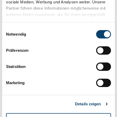
soziale Medien, Werbung und Analysen weiter. Unsere
Partner führen diese Informationen möglicherweise mit
weiteren Daten zusammen, die Sie ihnen bereitgestellt
haben oder die sie im Rahmen Ihrer Nutzung der Dienste
gesammelt haben.
Einwilligungsauswahl
Notwendig
Präferenzen
Statistiken
Sie können seit Juli 2014 unser BARL-Hochtemperaturfett in 400
Marketing
g Kartuschen bestellen. Das BARL-Hochtemperaturfett ist speziell
zum Abschmieren von Stopfbuchsen und Lagern über 100° C
Betriebstemperatur geeignet. Durch den hohen Graphitanteil im
Details zeigen
Fett bleiben die Gleiteigenschaften bis 800° C Betriebstemperatur
erhalten. Probieren Sie das Barl-Temperaturfett einfach aus.