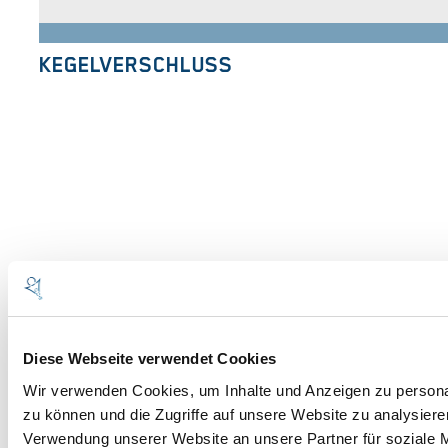
KEGELVERSCHLUSS
BARL
MASCHINENBAU
GMBH
Diese Webseite verwendet Cookies
Wir verwenden Cookies, um Inhalte und Anzeigen zu personal
St.-Vitus-Strasse 33
zu können und die Zugriffe auf unsere Website zu analysier
86672 Thierhaupten-Neukirchen
Verwendung unserer Website an unsere Partner für soziale 
Deutschland