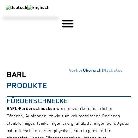
STAHLBAU & SONDERMASCHINENBAU
EIGENE FERTIGUNG, KONSTRUKTION & ENTWICKLUNG
Vorher
Übersicht
Nächstes
BARL
PRODUKTE
FÖRDERSCHNECKE
BARL-Förderschnecken
werden zum kontinuierlichen
Fördern, Austragen, sowie zum volumetrischen Dosieren
staubförmiger, feinkörniger und granulatförmiger Schüttgüter
mit unterschiedlichsten physikalischen Eigenschaften
eingesetzt. Unsere Förderschnecken werden zum