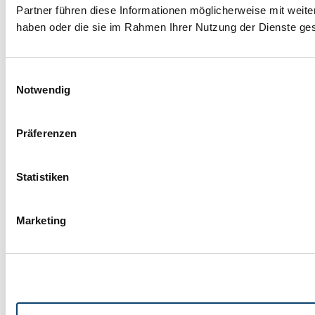
Partner führen diese Informationen möglicherweise mit weite
Telefon +049 (0)82765843-0
haben oder die sie im Rahmen Ihrer Nutzung der Dienste g
Telefax +049 (0)82765843-50
www.barl-mb.de
Einwilligungsauswahl
info@barl-mb.de
Notwendig
IMPRESSUM
DATENSCHUTZ
Präferenzen
KONTAKT
Statistiken
PRODUKTE
STELLENANGEBOTE
Marketing
UNTERNEHMEN
© Barl Maschinenbau GmbH 2024