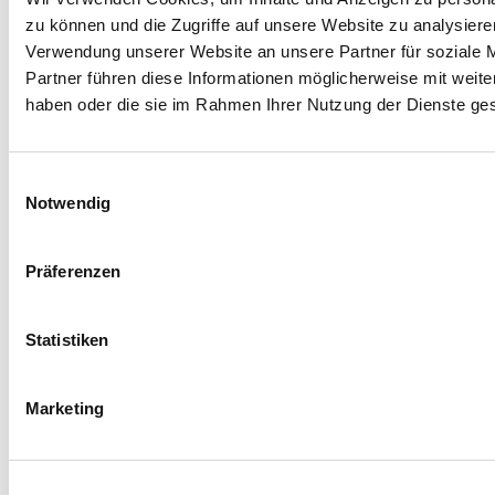
St.-Vitus-Strasse 33
zu können und die Zugriffe auf unsere Website zu analysier
86672 Thierhaupten-Neukirchen
Verwendung unserer Website an unsere Partner für soziale 
Deutschland
Partner führen diese Informationen möglicherweise mit weite
haben oder die sie im Rahmen Ihrer Nutzung der Dienste g
Telefon +049 (0)82765843-0
Telefax +049 (0)82765843-50
www.barl-mb.de
Einwilligungsauswahl
info@barl-mb.de
Notwendig
IMPRESSUM
Präferenzen
DATENSCHUTZ
KONTAKT
Statistiken
PRODUKTE
STELLENANGEBOTE
Marketing
UNTERNEHMEN