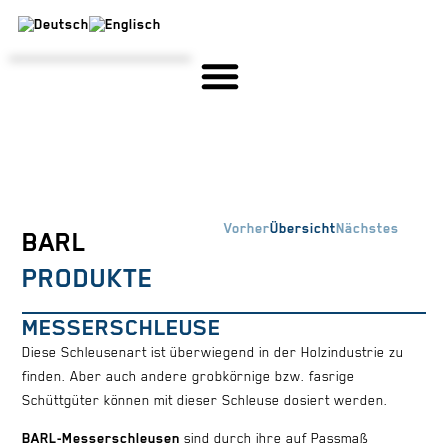
STAHLBAU & SONDERMASCHINENBAU
EIGENE FERTIGUNG, KONSTRUKTION & ENTWICKLUNG
Vorher
Übersicht
Nächstes
BARL
PRODUKTE
MESSERSCHLEUSE
Diese Schleusenart ist überwiegend in der Holzindustrie zu
finden. Aber auch andere grobkörnige bzw. fasrige
Schüttgüter können mit dieser Schleuse dosiert werden.
BARL-Messerschleusen
sind durch ihre auf Passmaß